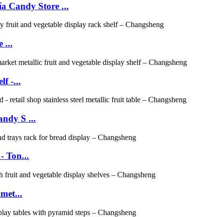
ía Candy Store ...
 ...
f -...
andy S ...
 Ton...
met...