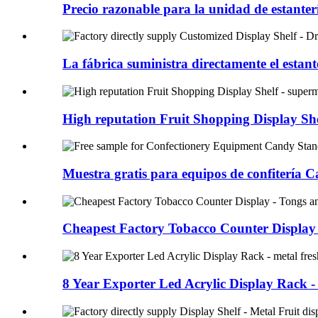
Precio razonable para la unidad de estanter
La fábrica suministra directamente el estante
High reputation Fruit Shopping Display Shel
Muestra gratis para equipos de confitería C
Cheapest Factory Tobacco Counter Display -
8 Year Exporter Led Acrylic Display Rack - 