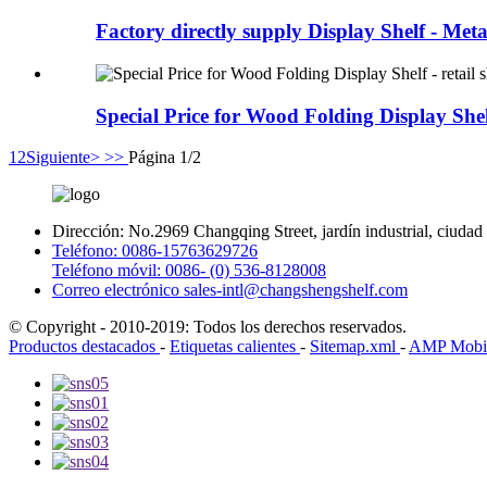
Factory directly supply Display Shelf - Metal
Special Price for Wood Folding Display Shelf
1
2
Siguiente>
>>
Página 1/2
Dirección:
No.2969 Changqing Street, jardín industrial, ciuda
Teléfono:
0086-15763629726
Teléfono móvil:
0086- (0) 536-8128008
Correo electrónico
sales-intl@changshengshelf.com
© Copyright - 2010-2019: Todos los derechos reservados.
Productos destacados
-
Etiquetas calientes
-
Sitemap.xml
-
AMP Mobi