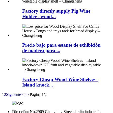
Factory directly supply Pig Wine
Holder - wood...
Precio bajo para estante de exhibición
de madera para ...
Factory Cheap Wood Wine Shelves -
Island knock...
1
2
Siguiente>
>>
Página 1/2
Dirección:
No.2969 Changqing Street, jardín industrial,