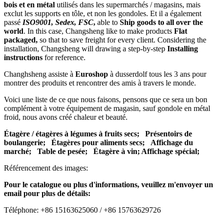
bois et en métal
utilisés dans les supermarchés / magasins, mais
exclut les supports en tôle, et non les gondoles. Et il a également
passé
ISO9001, Sedex, FSC
,
able to
Ship goods to all over the
world
. In this case, Changsheng like to make products
Flat
packaged,
so that to save freight for every client. Considering the
installation, Changsheng will drawing a step-by-step
Installing
instructions
for reference.
Changhsheng assiste à
Euroshop
à dusserdolf tous les 3 ans pour
montrer des produits et rencontrer des amis à travers le monde.
Voici une liste de ce que nous faisons, pensons que ce sera un bon
complément à votre équipement de magasin, sauf gondole en métal
froid, nous avons créé chaleur et beauté.
Étagère / étagères à légumes à fruits secs;
Présentoirs de
boulangerie;
Étagères pour aliments secs;
Affichage du
marché;
Table de pesée;
Étagère à vin; Affichage spécial;
Référencement des images:
Pour le catalogue ou plus d'informations, veuillez m'envoyer un
email pour plus de détails:
Téléphone: +86 15163625060 / +86 15763629726