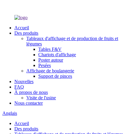
Accueil
Des produits
Tableaux d'affichage et de production de fruits et
légumes
Tables F&V
Chariots d'affichage
Poster autour
Pesées
Affichage de boulangerie
Support de pinces
Nouvelles
FAQ
À propos de nous
Visite de l'usine
Nous contacter
Anglais
Accueil
Des produits