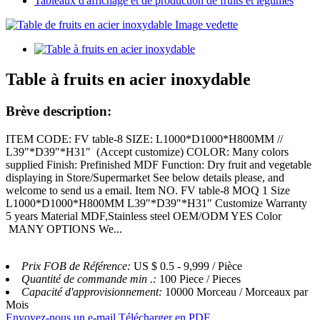
Tableaux d'affichage et de production de fruits et légumes
Table à fruits en acier inoxydable
Brève description:
ITEM CODE: FV table-8 SIZE: L1000*D1000*H800MM //
L39″*D39″*H31″ (Accept customize) COLOR: Many colors
supplied Finish: Prefinished MDF Function: Dry fruit and vegetable
displaying in Store/Supermarket See below details please, and
welcome to send us a email. Item NO. FV table-8 MOQ 1 Size
L1000*D1000*H800MM L39″*D39″*H31″ Customize Warranty
5 years Material MDF,Stainless steel OEM/ODM YES Color
MANY OPTIONS We...
Prix ​​FOB de Référence:
US $ 0.5 - 9,999 / Pièce
Quantité de commande min .:
100 Piece / Pieces
Capacité d'approvisionnement:
10000 Morceau / Morceaux par
Mois
Envoyez-nous un e-mail
Télécharger en PDF