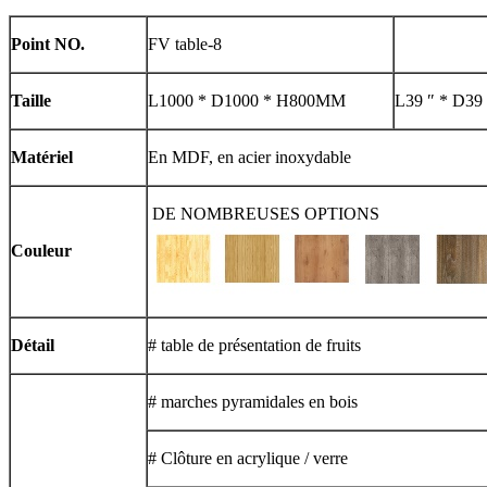
Point NO.
FV table-8
Taille
L1000 * D1000 * H800MM
L39 ″ * D39 
Matériel
En MDF, en acier inoxydable
DE NOMBREUSES OPTIONS
Couleur
Détail
# table de présentation de fruits
# marches pyramidales en bois
# Clôture en acrylique / verre