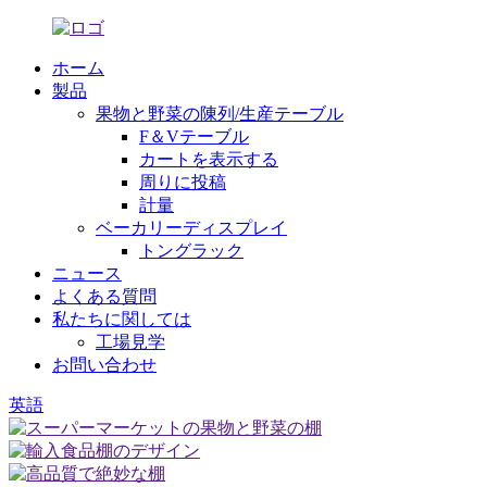
ホーム
製品
果物と野菜の陳列/生産テーブル
F＆Vテーブル
カートを表示する
周りに投稿
計量
ベーカリーディスプレイ
トングラック
ニュース
よくある質問
私たちに関しては
工場見学
お問い合わせ
英語